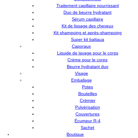
Traitement capillaire nourrissant
Duo de beurre hydratant
Sérum capillaire
Kit de lissage des cheveux
Kit shampoing et après-shampoing
Super kit battaua
Caporaux
Liquide de lavage pour le corps
Crème pour le corps
Beurre hydratant duo
Visage
Emballage
Potes
Bouteilles
Crémier
Pulvérisation
Couvertures
Écumeur R-4
Sachet
Boutique