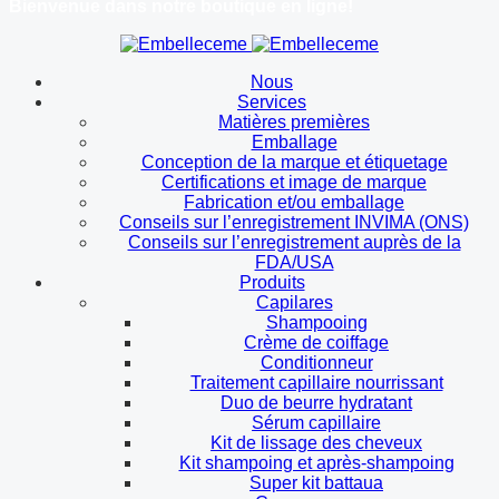
Bienvenue dans notre boutique en ligne!
Nous
Services
Matières premières
Emballage
Conception de la marque et étiquetage
Certifications et image de marque
Fabrication et/ou emballage
Conseils sur l’enregistrement INVIMA (ONS)
Conseils sur l’enregistrement auprès de la
FDA/USA
Produits
Capilares
Shampooing
Crème de coiffage
Conditionneur
Traitement capillaire nourrissant
Duo de beurre hydratant
Sérum capillaire
Kit de lissage des cheveux
Kit shampoing et après-shampoing
Super kit battaua