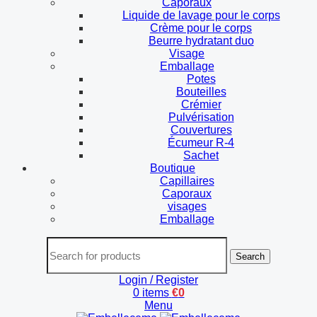
Caporaux
Liquide de lavage pour le corps
Crème pour le corps
Beurre hydratant duo
Visage
Emballage
Potes
Bouteilles
Crémier
Pulvérisation
Couvertures
Écumeur R-4
Sachet
Boutique
Capillaires
Caporaux
visages
Emballage
Search
Login / Register
0
items
€
0
Menu