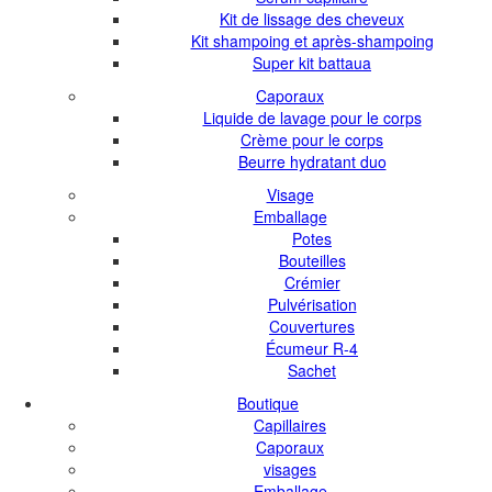
Kit de lissage des cheveux
Kit shampoing et après-shampoing
Super kit battaua
Caporaux
Liquide de lavage pour le corps
Crème pour le corps
Beurre hydratant duo
Visage
Emballage
Potes
Bouteilles
Crémier
Pulvérisation
Couvertures
Écumeur R-4
Sachet
Boutique
Capillaires
Caporaux
visages
Emballage