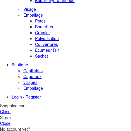
Beurre hydratant duo
Visage
Emballage
Potes
Bouteilles
Crémier
Pulvérisation
Couvertures
Écumeur R-4
Sachet
Boutique
Capillaires
Caporaux
visages
Emballage
Login / Register
Shopping cart
Close
Sign in
Close
No account yet?