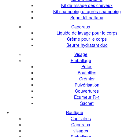
Kit de lissage des cheveux
Kit shampoing et après-shampoing
Super kit battaua
Caporaux
Liquide de lavage pour le corps
Crème pour le corps
Beurre hydratant duo
Visage
Emballage
Potes
Bouteilles
Crémier
Pulvérisation
Couvertures
Écumeur R-4
Sachet
Boutique
Capillaires
Caporaux
visages
Emballage