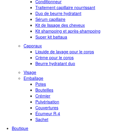
Conditionneur
Traitement capillaire nourrissant
Duo de beurre hydratant
Sérum capillaire
Kit de lissage des cheveux
Kit shampoing et après-shampoing
Super kit battaua
Caporaux
Liquide de lavage pour le corps
Crème pour le corps
Beurre hydratant duo
Visage
Emballage
Potes
Bouteilles
Crémier
Pulvérisation
Couvertures
Écumeur R-4
Sachet
Boutique